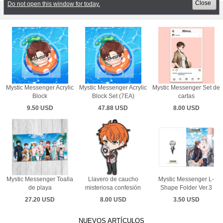
Close
Close
Do not open this window for today.
Do not open this window for today.
메인신상품
Mystic Messenger Acrylic
Mystic Messenger Acrylic
Mystic Messenger Set de
Block
Block Set (7EA)
cartas
9.50 USD
47.88 USD
8.00 USD
Mystic Messenger Toalla
Llavero de caucho
Mystic Messenger L-
de playa
misteriosa confesión
Shape Folder Ver.3
27.20 USD
8.00 USD
3.50 USD
NUEVOS ARTÍCULOS