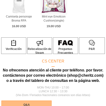
Camiseta personaje
Mint eye Emoticon
Broma RFA
Cushion(single)
16.00 USD
19.00 USD
Verificación
Relocalización de
Preguntas
P&R
Steam
Frecuentes
CS CENTER
ㅡ
No ofrecemos atención al cliente por teléfono. por favor.
contáctenos por correo electrónico (shop@cheritz.com)
o a través del tablero de consultas en la página web.
MON-THU 10:00 ~ 17:00
LUNCH 12:30 ~ 13:30
(Vie-Dom / Feriados Nacionales coreanos son días lirbes)
Q&A