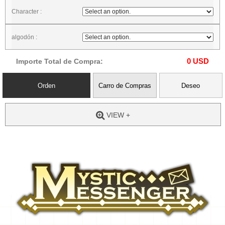
Character :
algodón :
0
USD
Importe Total de Compra:
Orden
Carro de Compras
Deseo
VIEW +