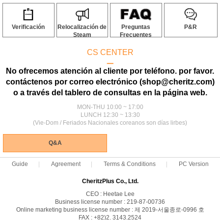
Verificación
Relocalización de
Preguntas
P&R
Steam
Frecuentes
CS CENTER
ㅡ
No ofrecemos atención al cliente por teléfono. por favor.
contáctenos por correo electrónico (shop@cheritz.com)
o a través del tablero de consultas en la página web.
MON-THU 10:00 ~ 17:00
LUNCH 12:30 ~ 13:30
(Vie-Dom / Feriados Nacionales coreanos son días lirbes)
Q&A
Guide
Agreement
Terms & Conditions
PC Version
CheritzPlus Co., Ltd.
CEO : Heetae Lee
Business license number : 219-87-00736
Online marketing business license number : 제 2019-서울종로-0996 호
FAX : +82)2. 3143.2524