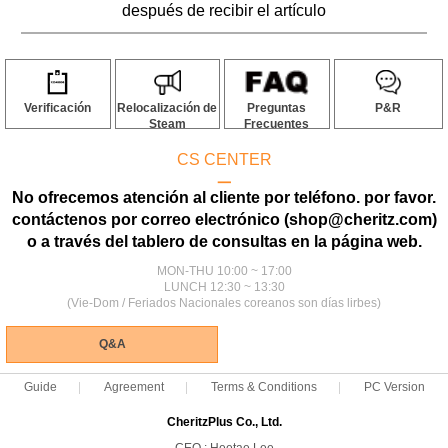
después de recibir el artículo
Verificación
Relocalización de
Preguntas
P&R
Steam
Frecuentes
CS CENTER
ㅡ
No ofrecemos atención al cliente por teléfono. por favor.
contáctenos por correo electrónico (shop@cheritz.com)
o a través del tablero de consultas en la página web.
MON-THU 10:00 ~ 17:00
LUNCH 12:30 ~ 13:30
(Vie-Dom / Feriados Nacionales coreanos son días lirbes)
Q&A
Guide
Agreement
Terms & Conditions
PC Version
CheritzPlus Co., Ltd.