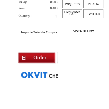
Millaje
0.00 USD
Preguntas
PEDIDO
Peso
0.40 Kg
Frecuentes
P&R
TWITTER
Quantity :
27.20
USD
VISTA DE HOY
Importe Total de Compra: