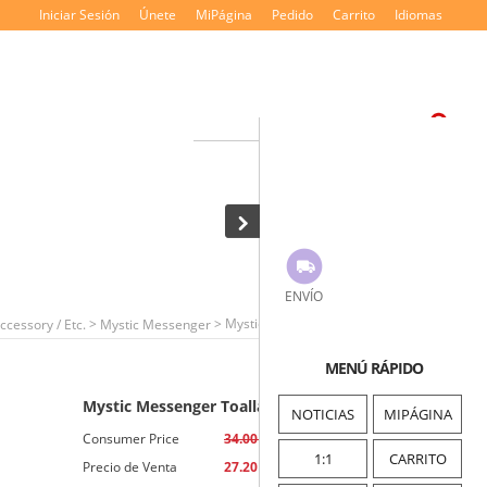
Iniciar Sesión
Únete
MiPágina
Pedido
Carrito
Idiomas
ENVÍO
>
> Mystic Messenger Toalla de playa
ccessory / Etc.
Mystic Messenger
MENÚ RÁPIDO
Mystic Messenger Toalla de playa
NOTICIAS
MIPÁGINA
Consumer Price
34.00 USD
1:1
CARRITO
Precio de Venta
27.20 USD