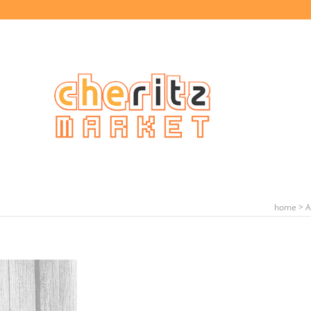
>
home
A