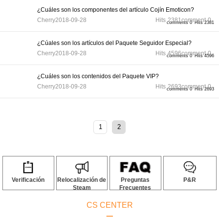
¿Cuáles son los componentes del artículo Cojín Emoticon?
Cherry
2018-09-28
Hits
2381
comment
0
comments 0
Hits 2381
¿Cúales son los artículos del Paquete Seguidor Especial?
Cherry
2018-09-28
Hits
4596
comment
0
comments 0
Hits 4596
¿Cuáles son los contenidos del Paquete VIP?
Cherry
2018-09-28
Hits
2693
comment
0
comments 0
Hits 2693
1
2
Verificación
Relocalización de
Preguntas
P&R
Steam
Frecuentes
CS CENTER
ㅡ