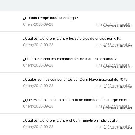
¿Cuánto tiempo tarda la entraga?
Cherry
2018-09-28
Hits
4961
comment
0
comments 0
Hits 4961
¿Cuál es la diferencia entre los servicios de envios por K-P...
Cherry
2018-09-28
Hits
4855
comment
0
comments 0
Hits 4855
¿Puedo comprar los componentes de manera separada?
Cherry
2018-09-28
Hits
4171
comment
0
comments 0
Hits 4171
¿Cuáles son los componentes del Cojín Nave Espacial de 707?
Cherry
2018-09-28
Hits
4220
comment
0
comments 0
Hits 4220
¿Qué es el dakimakura o la funda de almohada de cuerpo enter...
Cherry
2018-09-28
Hits
4216
comment
0
comments 0
Hits 4216
¿Cuál es la diferencia entre el Cojín Emoticon individual y ...
Cherry
2018-09-28
Hits
2434
comment
0
comments 0
Hits 2434