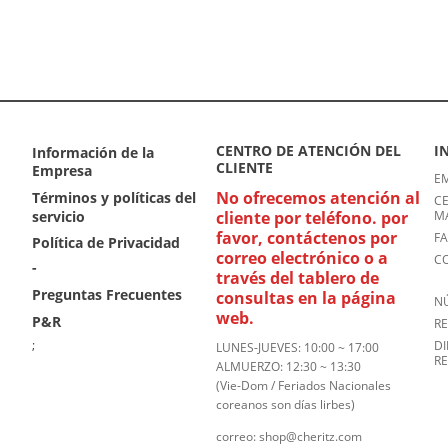
CENTRO DE ATENCIÓN DEL
I
Información de la
CLIENTE
Empresa
EM
No ofrecemos atención al
Términos y políticas del
CE
servicio
cliente por teléfono. por
MA
favor, contáctenos por
FA
Política de Privacidad
correo electrónico o a
C
-
través del tablero de
Preguntas Frecuentes
consultas en la página
NÚ
web.
P&R
R
;
DI
LUNES-JUEVES: 10:00 ~ 17:00
RE
ALMUERZO: 12:30 ~ 13:30
(Vie-Dom / Feriados Nacionales
coreanos son días lirbes)
correo: shop@cheritz.com