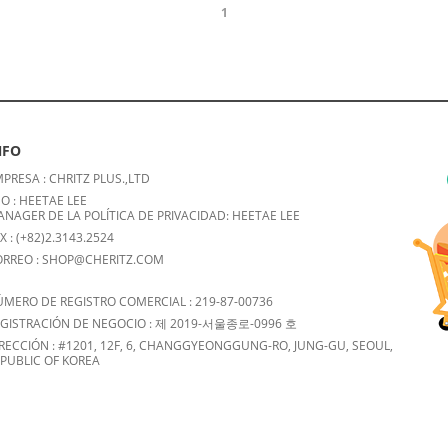
1
NFO
PRESA : CHRITZ PLUS.,LTD
O : HEETAE LEE
NAGER DE LA POLÍTICA DE PRIVACIDAD: HEETAE LEE
X : (+82)2.3143.2524
ORREO : SHOP@CHERITZ.COM
MERO DE REGISTRO COMERCIAL : 219-87-00736
EGISTRACIÓN DE NEGOCIO : 제 2019-서울종로-0996 호
RECCIÓN : #1201, 12F, 6, CHANGGYEONGGUNG-RO, JUNG-GU, SEOUL,
PUBLIC OF KOREA