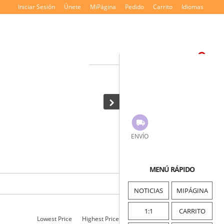
Iniciar Sesión
Únete
MiPágina
Pedido
Carrito
Idiomas
ENVÍO
>
· HOME
Game Package
MENÚ RÁPIDO
NOTICIAS
MIPÁGINA
1:1
CARRITO
Lowest Price
Highest Price
Product Name
New Item