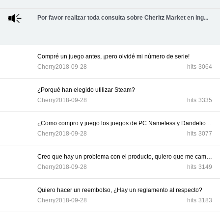
Por favor realizar toda consulta sobre Cheritz Market en ing...
Compré un juego antes, ¡pero olvidé mi número de serie!
Cherry
2018-09-28
hits
3064
¿Porqué han elegido utilizar Steam?
Cherry
2018-09-28
hits
3335
¿Como compro y juego los juegos de PC Nameless y Dandelion?
Cherry
2018-09-28
hits
3077
Creo que hay un problema con el producto, quiero que me camb...
Cherry
2018-09-28
hits
3149
Quiero hacer un reembolso, ¿Hay un reglamento al respecto?
Cherry
2018-09-28
hits
3183