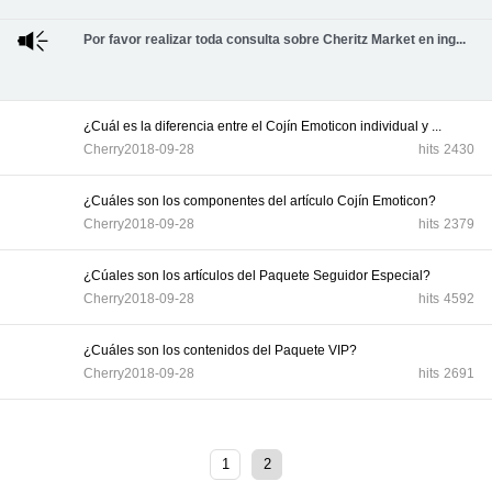
Por favor realizar toda consulta sobre Cheritz Market en ing...
¿Cuál es la diferencia entre el Cojín Emoticon individual y ...
Cherry
2018-09-28
hits
2430
¿Cuáles son los componentes del artículo Cojín Emoticon?
Cherry
2018-09-28
hits
2379
¿Cúales son los artículos del Paquete Seguidor Especial?
Cherry
2018-09-28
hits
4592
¿Cuáles son los contenidos del Paquete VIP?
Cherry
2018-09-28
hits
2691
1
2