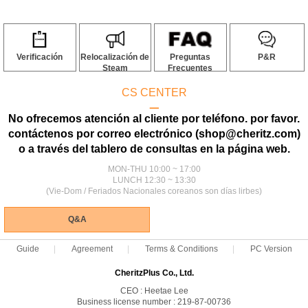
Verificación
Relocalización de
Preguntas
P&R
Steam
Frecuentes
CS CENTER
ㅡ
No ofrecemos atención al cliente por teléfono. por favor.
contáctenos por correo electrónico (shop@cheritz.com)
o a través del tablero de consultas en la página web.
MON-THU 10:00 ~ 17:00
LUNCH 12:30 ~ 13:30
(Vie-Dom / Feriados Nacionales coreanos son días lirbes)
Q&A
Guide
Agreement
Terms & Conditions
PC Version
CheritzPlus Co., Ltd.
CEO : Heetae Lee
Business license number : 219-87-00736